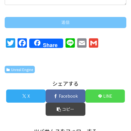
T
F
Li
E
G
Share
w
a
n
m
m
itt
c
e
ai
ai
er
e
l
l
Unreal Engine
b
シェアする
o
o
X
Facebook
LINE
k
コピー