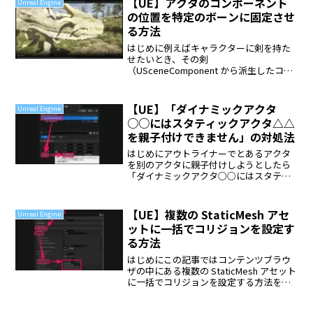
【UE】アクタのコンポーネント
Unreal Engine
の位置を特定のボーンに固定させ
る方法
はじめに例えばキャラクターに剣を持た
せたいとき、その剣
（USceneComponent から派生したコン
ポーネントクラス）をどのように扱えば
いいでしょうか？この画像の白い棒が剣
だとしたとき、この剣を
【UE】「ダイナミックアクタ
Unreal Engine
SkeletalMeshComponen...
○○にはスタティックアクタ△△
を親子付けできません」の対処法
はじめにアウトライナーでとあるアクタ
を別のアクタに親子付けしようとしたら
「ダイナミックアクタ○○にはスタティ
ックアクタ△△を親子付けできません」
（「Cannot attach static actor △△ to
dynamic actor...
【UE】複数の StaticMesh アセ
Unreal Engine
ットに一括でコリジョンを設定す
る方法
はじめにこの記事ではコンテンツブラウ
ザの中にある複数の StaticMesh アセット
に一括でコリジョンを設定する方法を忘
れないうちに超ザックリとメモしておき
ます。結論やり方は非常にシンプルなの