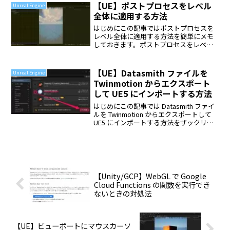
で早速結論から書いていきます。まずは
【UE】ポストプロセスをレベル
Unreal Engine
コンテンツ...
全体に適用する方法
はじめにこの記事ではポストプロセスを
レベル全体に適用する方法を簡単にメモ
しておきます。ポストプロセスをレベル
全体に適用する方法基本的にポストプロ
セスを適用するときは
PostProcessVolume をレベル上に配置し
【UE】Datasmith ファイルを
Unreal Engine
て各プロパティを編集...
Twinmotion からエクスポート
して UE5 にインポートする方法
はじめにこの記事では Datasmith ファイ
ルを Twinmotion からエクスポートして
UE5 にインポートする方法をザックリと
解説します。この記事で使用したエディ
タやプラグインのバージョンは以下の通
りです。Twinmotion ...
【Unity/GCP】WebGL で Google
Cloud Functions の関数を実行でき
ないときの対処法
【UE】ビューポートにマウスカーソ