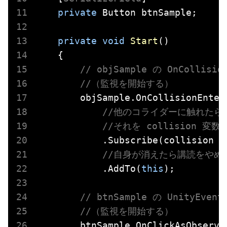
private
 Button btnSample;

private
void
Start
(
)
    {

// objSample の OnCollis
//（監視を開始する）
        objSample.OnCollisionEnterA
//他のコライダーに触れたら 
//それを collision 変
            .Subscribe(collision =
//自身が消えたら講読をやめ
            .AddTo(
this
);

// btnSample の UnityEv
//（監視を開始する）
        btnSample.OnClickAsObservab