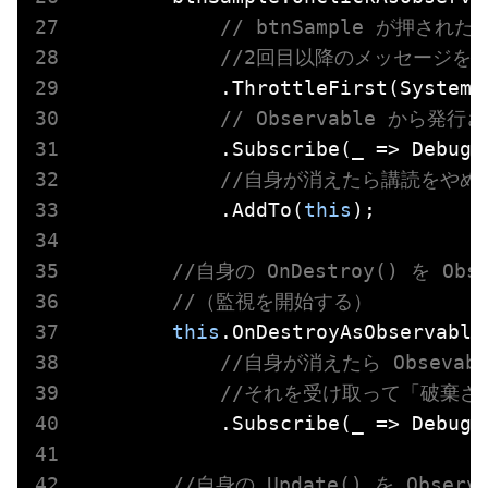
// btnSample が押され
//2回目以降のメッセージを2
            .ThrottleFirst(System.
// Observable か
            .Subscribe(_ => Debug.
//自身が消えたら講読をやめ
            .AddTo(
this
);

//自身の OnDestroy() を O
//（監視を開始する）
this
.OnDestroyAsObservable(
//自身が消えたら Obseva
//それを受け取って「破棄さ
            .Subscribe(_ => Debug.
//自身の Update() を Obse