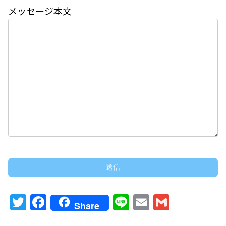
メッセージ本文
T
F
Li
E
G
Share
w
a
n
m
m