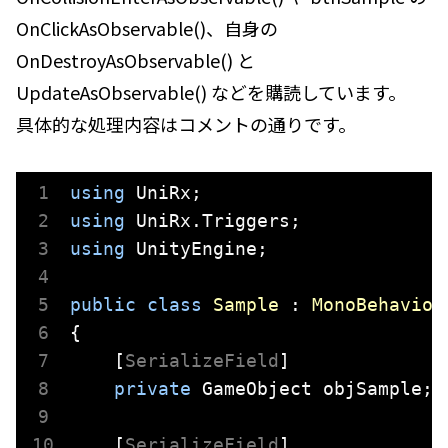
OnClickAsObservable()、自身の
OnDestroyAsObservable() と
UpdateAsObservable() などを購読しています。
具体的な処理内容はコメントの通りです。
using
using
using
 UnityEngine;

public
class
Sample
 : 
MonoBehaviou
{

    [
SerializeField
]

private
 GameObject objSample;

    [
SerializeField
]
