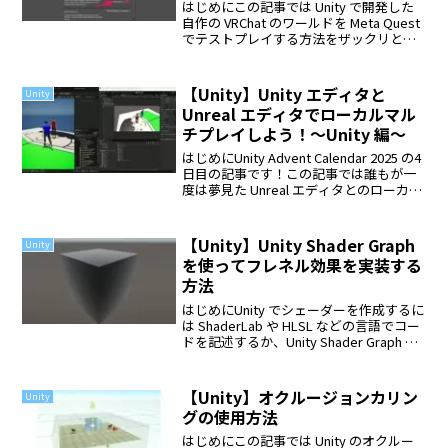
はじめにこの記事では Unity で開発した
自作の VRChat のワールドを Meta Quest
でテストプレイする方法をザックリと解
説します。手順必要なソフトのインスト
ール手順1早速手順を解説します。※既に
ワールドの制作ができている前...
【Unity】Unity エディタと
Unity
Unreal エディタでローカルマル
チプレイしよう！～Unity 編～
はじめにUnity Advent Calendar 2025 の4
日目の記事です！この記事では誰もが一
度は夢見た Unreal エディタとのローカル
マルチプレイを実現する方法を解説しま
す。今年の4月頃に Unity エディタと
Unreal...
【Unity】Unity Shader Graph
Unity
を使ってフレネル効果を実装する
方法
はじめにUnity でシェーダーを作成するに
は ShaderLab や HLSL などの言語でコー
ドを記述するか、Unity Shader Graph を
使ってコードを書くことなく、ノードの
みで作るかの主に2つの方法があるかと思
います。この...
【Unity】オクルージョンカリン
Unity
グの使用方法
はじめにこの記事では Unity のオクルー