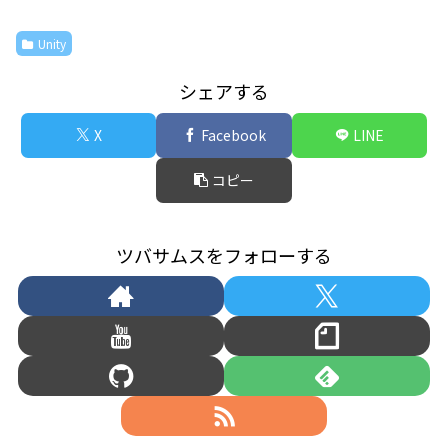
itt
c
e
ai
ai
er
e
l
l
Unity
b
シェアする
o
o
X
Facebook
LINE
k
コピー
ツバサムスをフォローする