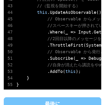
//（監視を開始する）
this
.UpdateAsObservable()

// Observable から
//スペースキーが押されてい
            .Where(_ => Input.GetKe
//2回目以降のメッセージを2
            .ThrottleFirst(System.
// Observable か
            .Subscribe(_ => Debug.
//自身が消えたら講読をやめ
            .AddTo(
this
);

    }

}
最後に