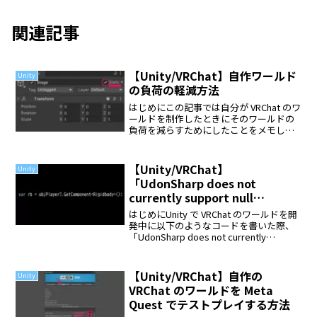
関連記事
【Unity/VRChat】自作ワールド
Unity
の負荷の軽減方法
はじめにこの記事では自分が VRChat のワ
ールドを制作したときにそのワールドの
負荷を減らすためにしたことをメモして
おきます。最適化の方法GameObject の
static 化まずは GameObject の static 化
（静的化...
【Unity/VRChat】
Unity
「UdonSharp does not
currently support null
conditional operators」の対処
はじめにUnity で VRChat のワールドを開
法
発中に以下のようなコードを書いた際、
「UdonSharp does not currently
support null conditional operators」とい
うコンパイルエラー...
【Unity/VRChat】自作の
Unity
VRChat のワールドを Meta
Quest でテストプレイする方法